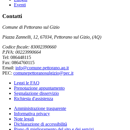
Eventi
Contatti
Comune di Pettorano sul Gizio
Piazza Zannelli, 12, 67034, Pettorano sul Gizio, (AQ)
Codice fiscale: 83002390660
P.IVA: 00223990664
Tel: 086448115
Fax: 0864760115
Email:
info@comune.pettorano.aq.it
PEC:
comunepettoranosulgizio@pec.it
Leggi le FAQ
Prenotazione appuntamento
Segnalazione disservizio
Richiesta d'assistenza
Amministrazione trasparente
Informativa privacy
Note legali
Dichiarazione di accessibilità
Piano di miglioramento del sito e dei servizi