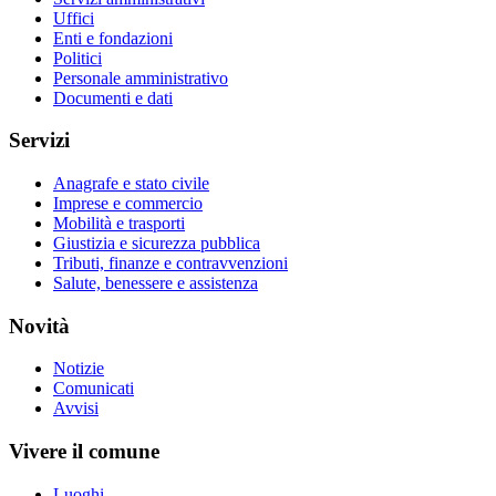
Uffici
Enti e fondazioni
Politici
Personale amministrativo
Documenti e dati
Servizi
Anagrafe e stato civile
Imprese e commercio
Mobilità e trasporti
Giustizia e sicurezza pubblica
Tributi, finanze e contravvenzioni
Salute, benessere e assistenza
Novità
Notizie
Comunicati
Avvisi
Vivere il comune
Luoghi