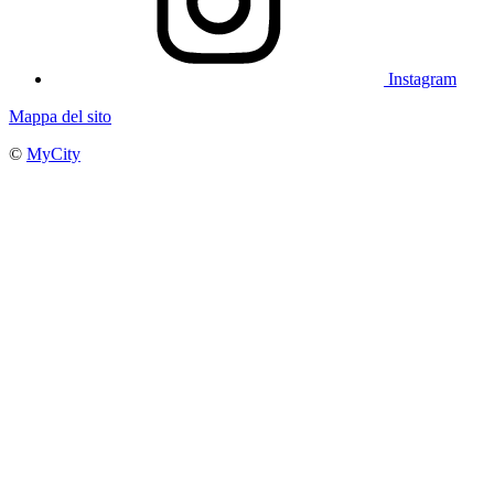
Instagram
Mappa del sito
©
MyCity