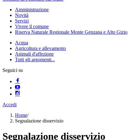
Amministrazione
Novità
Servizi
Vivere il comune
Riserva Naturale Regionale Monte Genzana e Alto Gizio
Acqua
Agricoltura e allevamento
Animali d'affezione
Tutti gli argomenti...
Seguici su
Accedi
Home
/
Segnalazione disservizio
Segnalazione disservizio