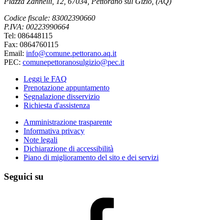
Piazza Zannelli, 12, 67034, Pettorano sul Gizio, (AQ)
Codice fiscale: 83002390660
P.IVA: 00223990664
Tel: 086448115
Fax: 0864760115
Email:
info@comune.pettorano.aq.it
PEC:
comunepettoranosulgizio@pec.it
Leggi le FAQ
Prenotazione appuntamento
Segnalazione disservizio
Richiesta d'assistenza
Amministrazione trasparente
Informativa privacy
Note legali
Dichiarazione di accessibilità
Piano di miglioramento del sito e dei servizi
Seguici su