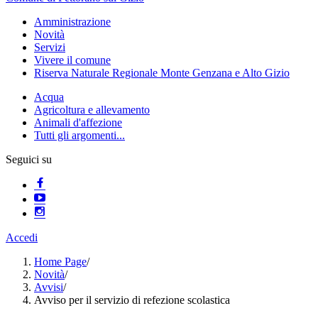
Amministrazione
Novità
Servizi
Vivere il comune
Riserva Naturale Regionale Monte Genzana e Alto Gizio
Acqua
Agricoltura e allevamento
Animali d'affezione
Tutti gli argomenti...
Seguici su
Accedi
Home Page
/
Novità
/
Avvisi
/
Avviso per il servizio di refezione scolastica