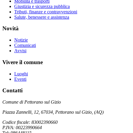
Mobilità e trasporti
Giustizia e sicurezza pubblica
Tributi, finanze e contravvenzioni
Salute, benessere e assistenza
Novità
Notizie
Comunicati
Avvisi
Vivere il comune
Luoghi
Eventi
Contatti
Comune di Pettorano sul Gizio
Piazza Zannelli, 12, 67034, Pettorano sul Gizio, (AQ)
Codice fiscale: 83002390660
P.IVA: 00223990664
Tel: 086448115