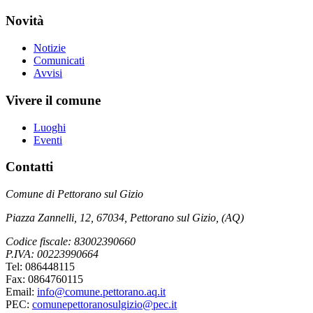
Novità
Notizie
Comunicati
Avvisi
Vivere il comune
Luoghi
Eventi
Contatti
Comune di Pettorano sul Gizio
Piazza Zannelli, 12, 67034, Pettorano sul Gizio, (AQ)
Codice fiscale: 83002390660
P.IVA: 00223990664
Tel: 086448115
Fax: 0864760115
Email:
info@comune.pettorano.aq.it
PEC:
comunepettoranosulgizio@pec.it