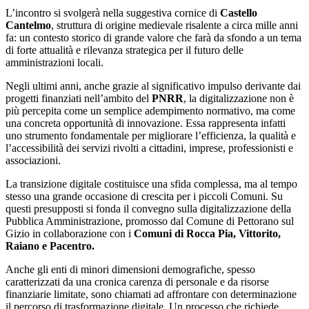
L’incontro si svolgerà nella suggestiva cornice di
Castello
Cantelmo
, struttura di origine medievale risalente a circa mille anni
fa: un contesto storico di grande valore che farà da sfondo a un tema
di forte attualità e rilevanza strategica per il futuro delle
amministrazioni locali.
Negli ultimi anni, anche grazie al significativo impulso derivante dai
progetti finanziati nell’ambito del
PNRR
, la digitalizzazione non è
più percepita come un semplice adempimento normativo, ma come
una concreta opportunità di innovazione. Essa rappresenta infatti
uno strumento fondamentale per migliorare l’efficienza, la qualità e
l’accessibilità dei servizi rivolti a cittadini, imprese, professionisti e
associazioni.
La transizione digitale costituisce una sfida complessa, ma al tempo
stesso una grande occasione di crescita per i piccoli Comuni. Su
questi presupposti si fonda il convegno sulla digitalizzazione della
Pubblica Amministrazione, promosso dal Comune di Pettorano sul
Gizio in collaborazione con i
Comuni di Rocca Pia, Vittorito,
Raiano e Pacentro.
Anche gli enti di minori dimensioni demografiche, spesso
caratterizzati da una cronica carenza di personale e da risorse
finanziarie limitate, sono chiamati ad affrontare con determinazione
il percorso di trasformazione digitale. Un processo che richiede