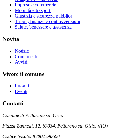
Imprese e commercio
Mobilità e trasporti
Giustizia e sicurezza pubblica
Tributi, finanze e contravvenzioni
Salute, benessere e assistenza
Novità
Notizie
Comunicati
Avvisi
Vivere il comune
Luoghi
Eventi
Contatti
Comune di Pettorano sul Gizio
Piazza Zannelli, 12, 67034, Pettorano sul Gizio, (AQ)
Codice fiscale: 83002390660