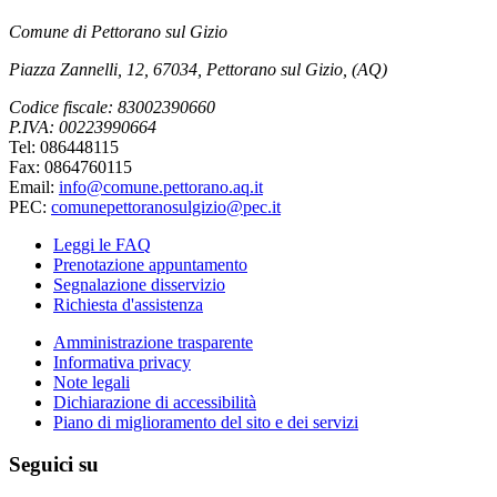
Comune di Pettorano sul Gizio
Piazza Zannelli, 12, 67034, Pettorano sul Gizio, (AQ)
Codice fiscale: 83002390660
P.IVA: 00223990664
Tel: 086448115
Fax: 0864760115
Email:
info@comune.pettorano.aq.it
PEC:
comunepettoranosulgizio@pec.it
Leggi le FAQ
Prenotazione appuntamento
Segnalazione disservizio
Richiesta d'assistenza
Amministrazione trasparente
Informativa privacy
Note legali
Dichiarazione di accessibilità
Piano di miglioramento del sito e dei servizi
Seguici su