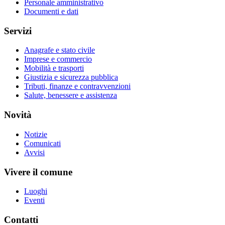
Personale amministrativo
Documenti e dati
Servizi
Anagrafe e stato civile
Imprese e commercio
Mobilità e trasporti
Giustizia e sicurezza pubblica
Tributi, finanze e contravvenzioni
Salute, benessere e assistenza
Novità
Notizie
Comunicati
Avvisi
Vivere il comune
Luoghi
Eventi
Contatti