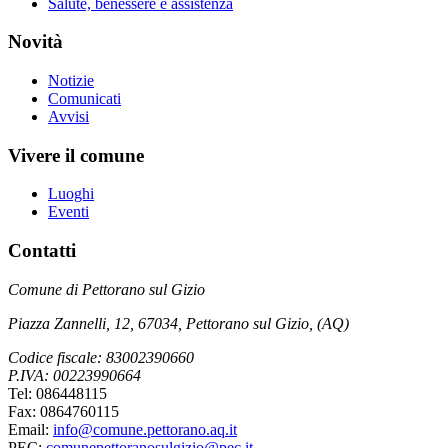
Salute, benessere e assistenza
Novità
Notizie
Comunicati
Avvisi
Vivere il comune
Luoghi
Eventi
Contatti
Comune di Pettorano sul Gizio
Piazza Zannelli, 12, 67034, Pettorano sul Gizio, (AQ)
Codice fiscale: 83002390660
P.IVA: 00223990664
Tel: 086448115
Fax: 0864760115
Email:
info@comune.pettorano.aq.it
PEC:
comunepettoranosulgizio@pec.it